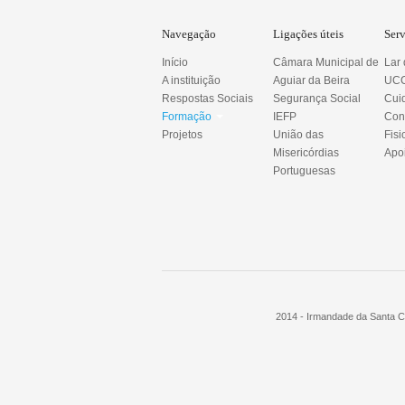
Navegação
Ligações úteis
Ser
Início
Câmara Municipal de
Lar
A instituição
Aguiar da Beira
UCC
Respostas Sociais
Segurança Social
Cui
Formação
IEFP
Con
Projetos
União das
Fisi
Misericórdias
Apoi
Portuguesas
2014 - Irmandade da Santa Ca