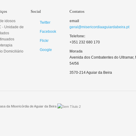
viços
Social
Contatos
 de idosos
email
Twitter
 - Unidade de
geral@misericordiaaguiardabeira.pt
Facebook
dados
Telefone:
tinuados
Flickr
+351 232 680 170
oterapia
Google
o Domiciliário
Morada
Avenida dos Combatentes do Ultramar, 
54/56
3570-214 Aguiar da Beira
sa da Misericórdia de Aguiar da Beira