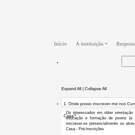
Início
A instituição
Resposta
Expand All
Collapse All
|
1. Onde posso inscrever-me nos Cur
Os interessados em obter orientação p
Casa?
educação e formação de jovens (a 
inscrever-se presencialmente ou atra
Casa - Pré-Inscrições