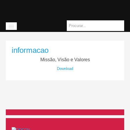
informacao
Início
Missão, Visão e Valores
Download
A instituição
Missão
História
Quem somos
Orgãos Sociais
Como chegar