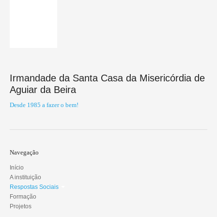
Unidade de Cuidados Continuados
Banco Local de Voluntariado
PO APMC
Irmandade da Santa Casa da Misericórdia de
PESSOAS 2030
Aguiar da Beira
PESSOAS-FSE+-005335
Desde 1985 a fazer o bem!
PESSOAS-FSE+-023613
Formação
Navegação
Pré-inscrições
Início
Projetos
A instituição
Respostas Sociais
Investimento RE-C01-i02
Formação
Projetos